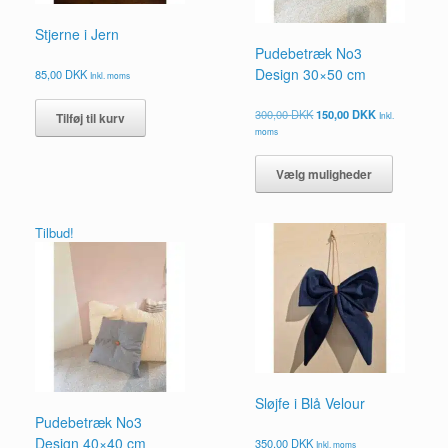
Stjerne i Jern
Pudebetræk No3
Design 30×50 cm
85,00
DKK
Inkl. moms
Den
Den
300,00
DKK
150,00
DKK
Inkl.
Tilføj til kurv
oprindelige
aktuelle
moms
pris
pris
Dette
var:
er:
vare
Vælg muligheder
300,00 DKK.
150,00 DKK.
har
flere
varianter.
Tilbud!
Mulighed
kan
vælges
på
vareside
Sløjfe i Blå Velour
Pudebetræk No3
Design 40×40 cm
350,00
DKK
Inkl. moms