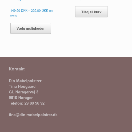
Prisinterval:
149,50
DKK
–
225,00
DKK
Inkl.
Tilføj til kurv
149,50 DKK
moms
til
Dette
225,00 DKK
vare
Vælg muligheder
har
flere
varianter.
Mulighederne
kan
vælges
på
Kontakt
varesiden
Din Møbelpolstrer
Tina Hougaard
Gl. Nøragervej 3
9610 Nørager
Telefon: 29 80 56 92
tina@din-mobelpolstrer.dk