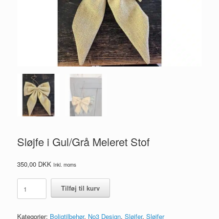
Sløjfe i Gul/Grå Meleret Stof
350,00
DKK
Inkl. moms
Sløjfe
Tilføj til kurv
i
Gul/Grå
Meleret
Kategorier:
Boligtilbehør
,
No3 Design
,
Sløjfer
,
Sløjfer