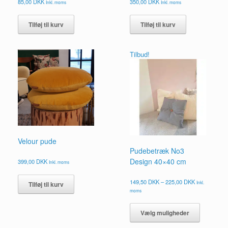
85,00
DKK
350,00
DKK
Inkl. moms
Inkl. moms
Tilføj til kurv
Tilføj til kurv
Tilbud!
Velour pude
Pudebetræk No3
Design 40×40 cm
399,00
DKK
Inkl. moms
Prisinterval:
149,50
DKK
–
225,00
DKK
Inkl.
Tilføj til kurv
149,50 DKK
moms
til
Dette
225,00 DKK
vare
Vælg muligheder
har