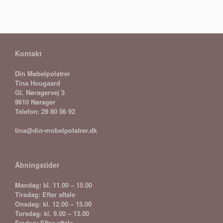
flere
varianter.
Mulighed
kan
vælges
på
Kontakt
vareside
Din Møbelpolstrer
Tina Hougaard
Gl. Nøragervej 3
9610 Nørager
Telefon: 29 80 56 92
tina@din-mobelpolstrer.dk
Åbningstider
Mandag: kl. 11.00 – 15.00
Tirsdag: Efter aftale
Onsdag: kl. 12.00 – 15.00
Torsdag: kl. 9.00 – 13.00
Fredag: Efter aftale