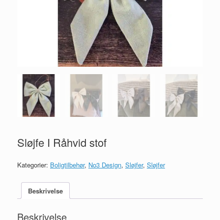
Sløjfe I Råhvid stof
Kategorier:
Boligtilbehør
,
No3 Design
,
Sløjfer
,
Sløjfer
Beskrivelse
Beskrivelse