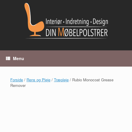
Gå
til
indhold
Menu
Forside
/
Rens og Pleje
/
Træpleje
/ Rubio Monocoat Grease
Remover