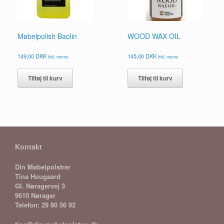
Møbelpolish Baolin
WOOD WAX OIL
149,00
DKK
145,00
DKK
Inkl. moms
Inkl. moms
Tilføj til kurv
Tilføj til kurv
Kontakt
Din Møbelpolstrer
Tina Hougaard
Gl. Nøragervej 3
9610 Nørager
Telefon: 29 80 56 92