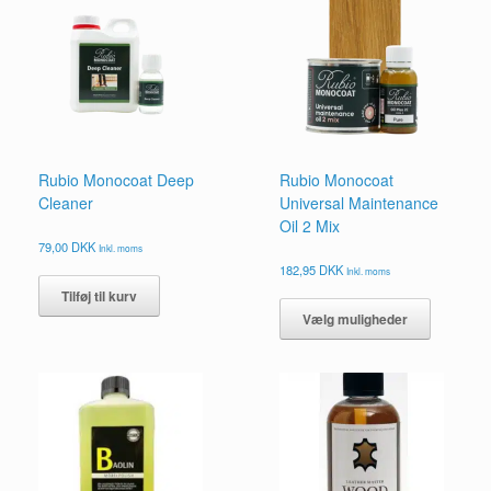
Rubio Monocoat Deep
Rubio Monocoat
Cleaner
Universal Maintenance
Oil 2 Mix
79,00
DKK
Inkl. moms
182,95
DKK
Inkl. moms
Dette
Tilføj til kurv
vare
Vælg muligheder
har
flere
varianter.
Mulighed
kan
vælges
på
vareside