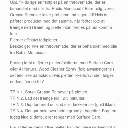
Ups, fik du lige en fedtplet på en træoverflade, der er
behandlet med olie fra Rubio Monocoat? Bare rolig, vores
Grease Remover løser problemet på ingen tid! Hvis du
påfører produktet med det samme, når fedtet ikke at
trænge ned i træet, og pletten kan fjernes på nul-komma-
fem.
Fjerner effektivt fedtpletter.
Beskadiger ikke en træoverflade, der er behandlet med olie
fra Rubio Monocoat.
Forsøg først at fjerne pletten/pletterne med Surface Care
eller All Natural Wood Cleaner Spray (følg anvisningerne i
det tekniske datablad). Hvis pletten ikke forsvinder, følges
nedenstående trin*.
TRIN 1. Sprøjt Grease Remover på pletten.
TRIN 2. Lad det trænge ind i 2-3 minutter.
TRIN 3. Dup tørt med en klud eller køkkenrulle (gnid ikke!).
TRIN 4. Rengør hele overfladen grundigt bagefter. Brug en
fugtig klud til dette, eller rengør med Surface Care.
For at fjerne genstridige pletter kan det være nødvendigt at