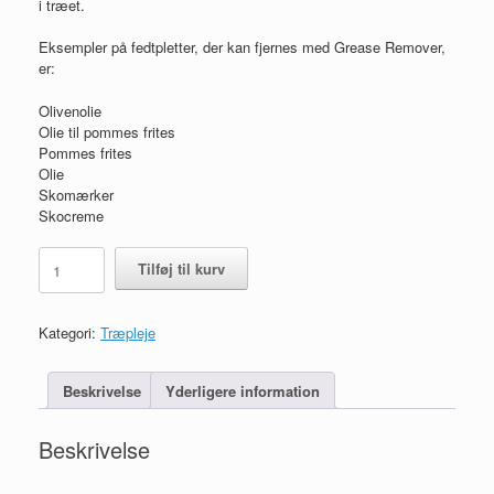
i træet.
Eksempler på fedtpletter, der kan fjernes med Grease Remover,
er:
Olivenolie
Olie til pommes frites
Pommes frites
Olie
Skomærker
Skocreme
Rubio
Tilføj til kurv
Monocoat
Grease
Remover
Kategori:
Træpleje
antal
Beskrivelse
Yderligere information
Beskrivelse