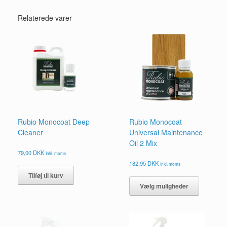
Relaterede varer
Rubio Monocoat Deep
Rubio Monocoat
Cleaner
Universal Maintenance
Oil 2 Mix
79,00
DKK
Inkl. moms
182,95
DKK
Inkl. moms
Dette
Tilføj til kurv
vare
Vælg muligheder
har
flere
varianter.
Mulighed