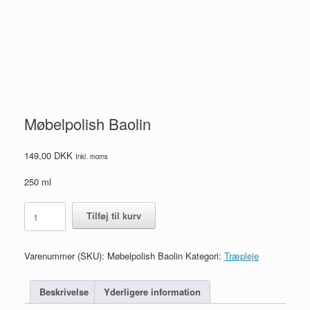
Møbelpolish Baolin
149,00
DKK
Inkl. moms
250 ml
Møbelpolish
Tilføj til kurv
Baolin
antal
Varenummer (SKU):
Møbelpolish Baolin
Kategori:
Træpleje
Beskrivelse
Yderligere information