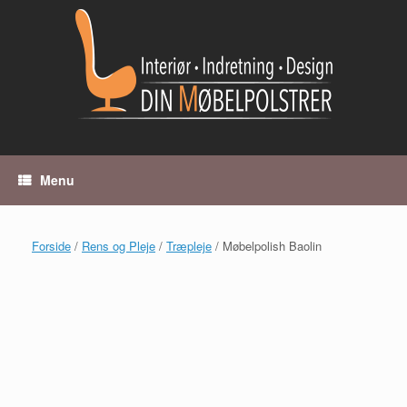
Gå
til
indhold
Menu
Forside
/
Rens og Pleje
/
Træpleje
/ Møbelpolish Baolin