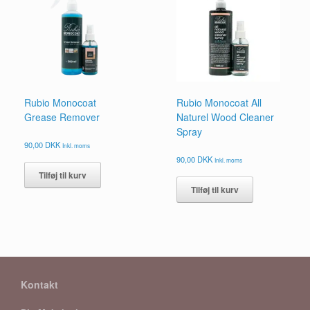
kan
vælges
på
vareside
Rubio Monocoat
Rubio Monocoat All
Grease Remover
Naturel Wood Cleaner
Spray
90,00
DKK
Inkl. moms
90,00
DKK
Inkl. moms
Tilføj til kurv
Tilføj til kurv
Kontakt