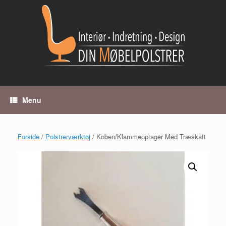
Gå
til
indhold
Menu
Forside
/
Polstrerværktøj
/ Koben/Klammeoptager Med Træskaft