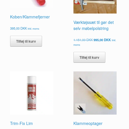
Koben/Klammefjerner
Værktøjssæt til gør det
selv møbelpolstring
395,00
DKK
Inkl. moms
Den
Den
1.151,00
DKK
995,00
DKK
Inkl.
Tilføj til kurv
oprindelige
aktuelle
moms
pris
pris
var:
er:
Tilføj til kurv
1.151,00 DKK.
995,00 DKK.
Trim-Fix Lim
Klammeoptager