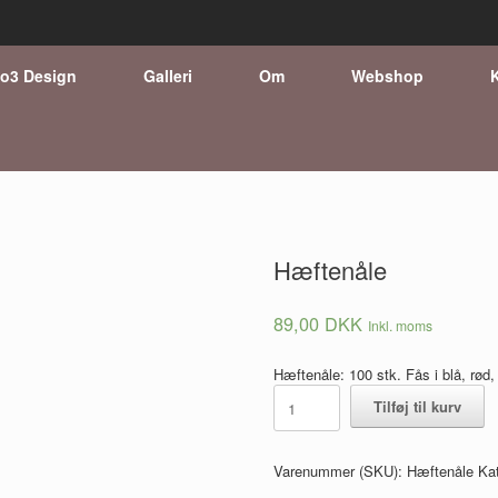
o3 Design
Galleri
Om
Webshop
Hæftenåle
89,00
DKK
Inkl. moms
Hæftenåle: 100 stk. Fås i blå, rød,
Hæftenåle
Tilføj til kurv
antal
Varenummer (SKU):
Hæftenåle
Ka