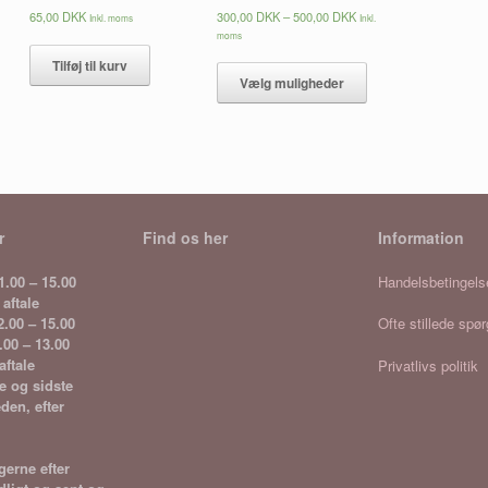
Prisinterval:
65,00
DKK
300,00
DKK
–
500,00
DKK
Inkl. moms
Inkl.
300,00 DKK
moms
til
Dette
Tilføj til kurv
500,00 DKK
vare
Vælg muligheder
har
flere
varianter.
Mulighederne
kan
vælges
på
r
Find os her
Information
varesiden
1.00 – 15.00
Handelsbetingels
 aftale
2.00 – 15.00
Ofte stillede spø
.00 – 13.00
aftale
Privatlivs politik
e og sidste
den, efter
erne efter