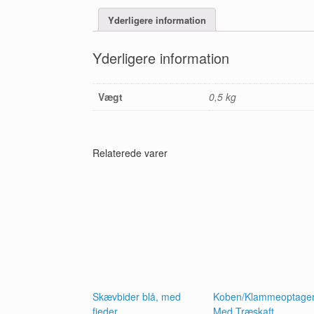
Yderligere information
Yderligere information
Vægt
0,5 kg
Relaterede varer
Skævbider blå, med
Koben/Klammeoptage
fjeder
Med Træskaft