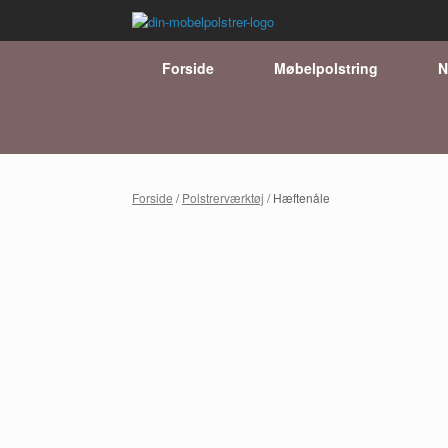
Gå
til
indhold
Forside
Møbelpolstring
N
Forside
/
Polstrerværktøj
/ Hæftenåle