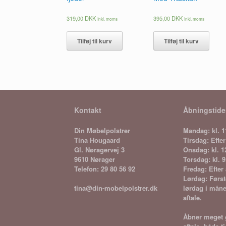
319,00
DKK
395,00
DKK
Inkl. moms
Inkl. moms
Tilføj til kurv
Tilføj til kurv
Kontakt
Åbningstide
Din Møbelpolstrer
Mandag: kl. 1
Tina Hougaard
Tirsdag: Efter
Gl. Nøragervej 3
Onsdag: kl. 1
9610 Nørager
Torsdag: kl. 9
Telefon: 29 80 56 92
Fredag: Efter 
Lørdag: Først
lørdag i måne
tina@din-mobelpolstrer.dk
aftale.
Åbner meget g