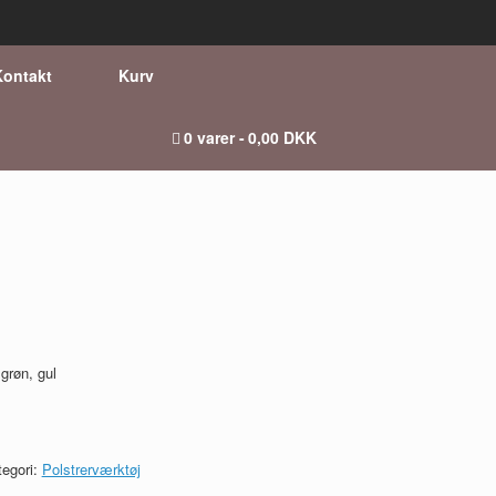
Kontakt
Kurv
0 varer
0,00 DKK
 grøn, gul
tegori:
Polstrerværktøj