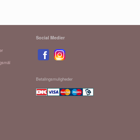
Social Medier
er
rgsmål
Betalingsmuligheder