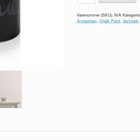
Wall
Paint
Varenummer (SKU):
N/A
Kategorie
antal
Anniesloan
,
Chalk Paint
,
danmark