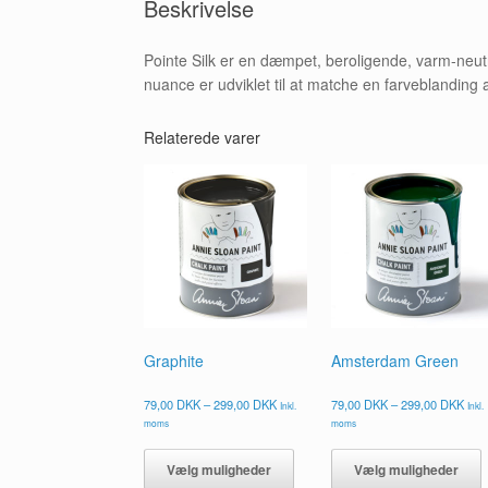
Beskrivelse
Pointe Silk er en dæmpet, beroligende, varm-neutr
nuance er udviklet til at matche en farveblanding
Relaterede varer
Graphite
Amsterdam Green
Prisinterval:
Prisi
79,00
DKK
–
299,00
DKK
79,00
DKK
–
299,00
DKK
Inkl.
Inkl.
79,00 DKK
79,0
moms
moms
til
til
Dette
D
299,00 DKK
299,
vare
v
Vælg muligheder
Vælg muligheder
har
h