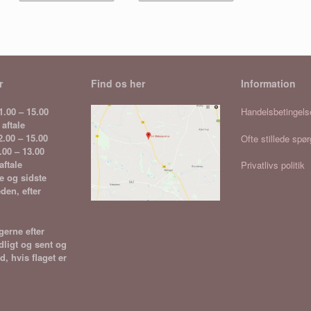
lere
flere
flere
arianter.
varianter.
varianter.
ulighederne
Mulighederne
Mulighederne
an
kan
kan
ælges
vælges
vælges
å
på
på
r
Find os her
Information
aresiden
varesiden
varesiden
1.00 – 15.00
Handelsbetingels
 aftale
2.00 – 15.00
Ofte stillede spø
.00 – 13.00
aftale
Privatlivs politik
e og sidste
den, efter
erne efter
idligt og sent og
d, hvis flaget er