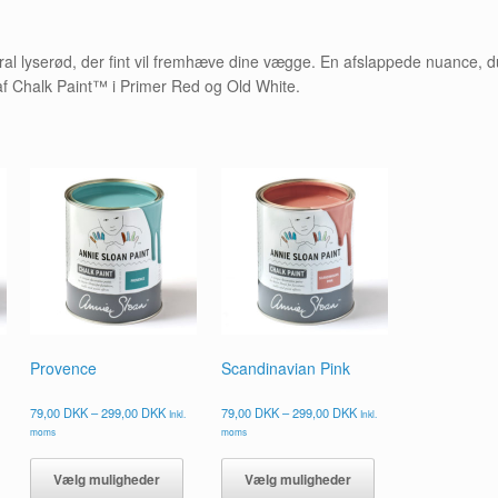
al lyserød, der fint vil fremhæve dine vægge. En afslappede nuance, d
 af Chalk Paint™ i Primer Red og Old White.
Provence
Scandinavian Pink
nterval:
Prisinterval:
Prisinterval:
79,00
DKK
–
299,00
DKK
79,00
DKK
–
299,00
DKK
Inkl.
Inkl.
0 DKK
79,00 DKK
79,00 DKK
moms
moms
til
til
ette
Dette
Dette
00 DKK
299,00 DKK
299,00 DKK
are
vare
vare
Vælg muligheder
Vælg muligheder
ar
har
har