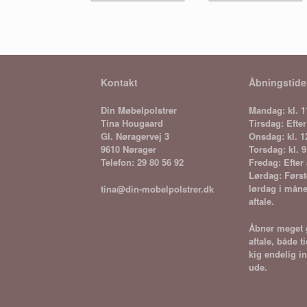
flere
f
varianter.
v
Mulighederne
M
kan
k
vælges
v
på
p
Kontakt
Åbningstide
varesiden
v
Din Møbelpolstrer
Mandag: kl. 1
Tina Hougaard
Tirsdag: Efter
Gl. Nøragervej 3
Onsdag: kl. 1
9610 Nørager
Torsdag: kl. 9
Telefon: 29 80 56 92
Fredag: Efter 
Lørdag: Først
lørdag i måne
tina@din-mobelpolstrer.dk
aftale.
Åbner meget g
aftale, både t
kig endelig in
ude.