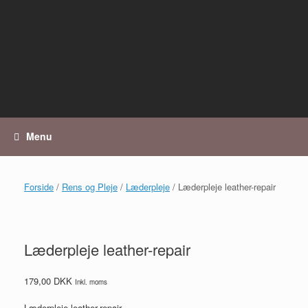
Gå
til
indhold
Menu
Forside
/
Rens og Pleje
/
Læderpleje
/ Læderpleje leather-repair
Læderpleje leather-repair
179,00
DKK
Inkl. moms
Læderpleje leather-repair