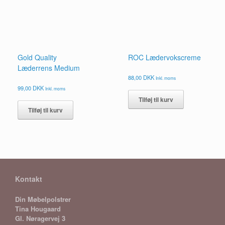
Gold Quality
ROC Lædervokscreme
Læderrens Medium
88,00
DKK
Inkl. moms
99,00
DKK
Inkl. moms
Tilføj til kurv
Tilføj til kurv
Kontakt
Din Møbelpolstrer
Tina Hougaard
Gl. Nøragervej 3