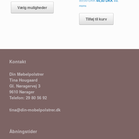
Dette
89,00
DKK
44,50
DKK
Inkl.
oprindelige
aktuelle
vare
moms
Vælg muligheder
pris
pris
har
var:
er:
flere
Tilføj til kurv
89,00 DKK.
44,50 DKK.
varianter.
Mulighederne
kan
vælges
på
varesiden
Kontakt
Din Møbelpolstrer
Tina Hougaard
Gl. Nøragervej 3
9610 Nørager
Telefon: 29 80 56 92
tina@din-mobelpolstrer.dk
Åbningstider