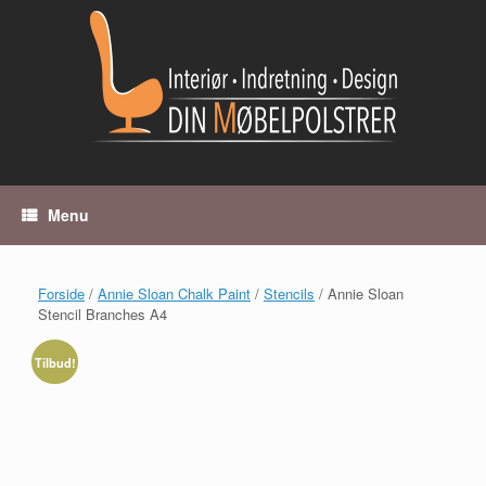
Gå
til
indhold
Menu
Forside
/
Annie Sloan Chalk Paint
/
Stencils
/ Annie Sloan
Stencil Branches A4
Tilbud!