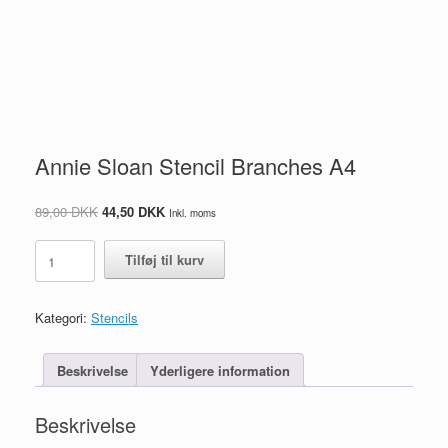
Annie Sloan Stencil Branches A4
Den
Den
89,00
DKK
44,50
DKK
Inkl. moms
oprindelige
aktuelle
pris
pris
Annie
Tilføj til kurv
var:
er:
Sloan
89,00 DKK.
44,50 DKK.
Stencil
Branches
Kategori:
Stencils
A4
antal
Beskrivelse
Yderligere information
Beskrivelse