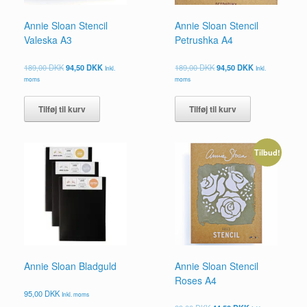
Annie Sloan Stencil
Annie Sloan Stencil
Valeska A3
Petrushka A4
Den
Den
Den
Den
189,00
DKK
94,50
DKK
189,00
DKK
94,50
DKK
Inkl.
Inkl.
oprindelige
aktuelle
oprindelige
aktuelle
moms
moms
pris
pris
pris
pris
var:
er:
var:
er:
Tilføj til kurv
Tilføj til kurv
189,00 DKK.
94,50 DKK.
189,00 DKK.
94,50 DKK.
Tilbud!
Annie Sloan Bladguld
Annie Sloan Stencil
Roses A4
95,00
DKK
Inkl. moms
Den
Den