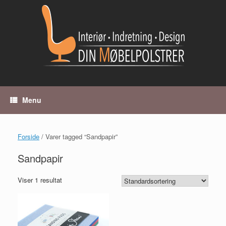
Gå
til
indhold
Menu
Forside
/ Varer tagged “Sandpapir”
Sandpapir
Viser 1 resultat