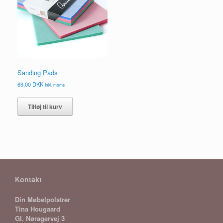
Sanding Pads
69,00
DKK
Inkl. moms
Tilføj til kurv
Kontakt
Din Møbelpolstrer
Tina Hougaard
Gl. Nøragervej 3