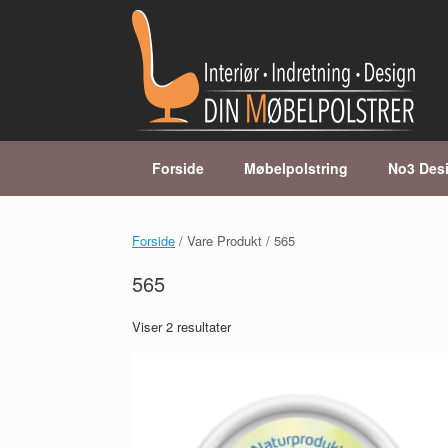
Gå
til
indhold
Forside
Møbelpolstring
No3 Des
Forside
/ Vare Produkt / 565
565
Viser 2 resultater