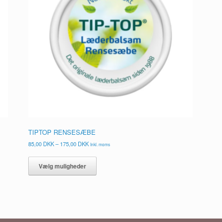
TIPTOP RENSESÆBE
Prisinterval:
85,00
DKK
–
175,00
DKK
Inkl. moms
85,00 DKK
Dette
til
vare
Vælg muligheder
175,00 DKK
har
flere
varianter.
Mulighederne
kan
vælges