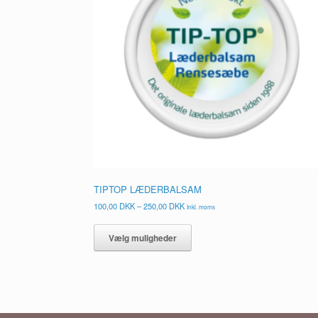
TIPTOP LÆDERBALSAM
Prisinterval:
100,00
DKK
–
250,00
DKK
Inkl. moms
100,00 DKK
Dette
til
vare
Vælg muligheder
250,00 DKK
har
flere
varianter.
Mulighederne
kan
vælges